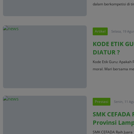
dalam berkompetisi di tin
Artikel
Selasa, 19 Agu
KODE ETIK G
DIATUR ?
Kode Etik Guru: Apakah P
moral. Mari bersama men
Prestasi
Senin, 11 Ag
SMK CEFADA Ra
Provinsi Lam
SMK CEFADA Raih Juara 1