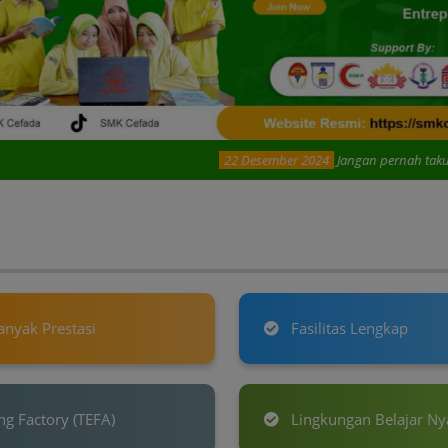
22 Desember 2024
Jangan pernah takut menghadapi ma
nyak Prestasi
Fasilitas Lengkap
g Factory (TEFA)
Lingkungan Belajar N