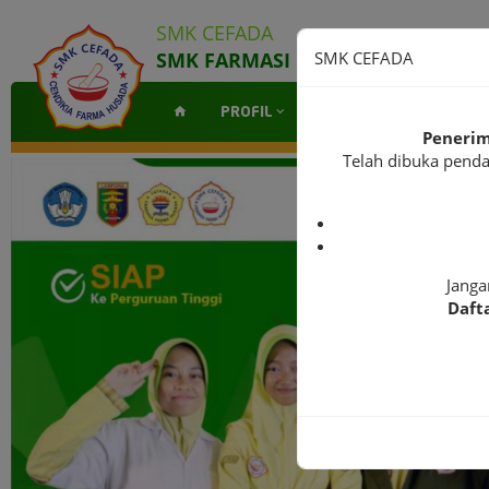
SMK CEFADA
SMK FARMASI CENDIKIA FARMA 
SMK CEFADA
PROFIL
SPMB
EKSTRAKU
Penerim
Telah dibuka pend
Janga
Daft