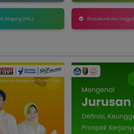
 Magang (PKL)
Ekstrakurikuler Unggu