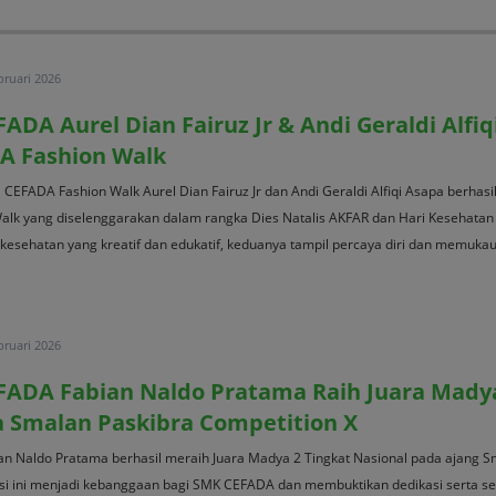
bruari 2026
ADA Aurel Dian Fairuz Jr & Andi Geraldi Alfiq
DA Fashion Walk
1 CEFADA Fashion Walk Aurel Dian Fairuz Jr dan Andi Geraldi Alfiqi Asapa berhas
alk yang diselenggarakan dalam rangka Dies Natalis AKFAR dan Hari Kesehatan
esehatan yang kreatif dan edukatif, keduanya tampil percaya diri dan memukau 
bruari 2026
FADA Fabian Naldo Pratama Raih Juara Madya
a Smalan Paskibra Competition X
n Naldo Pratama berhasil meraih Juara Madya 2 Tingkat Nasional pada ajang S
asi ini menjadi kebanggaan bagi SMK CEFADA dan membuktikan dedikasi serta s