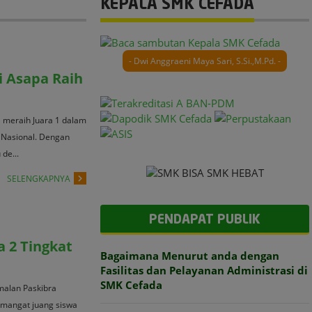
KEPALA SMK CEFADA
- Dwi Anggraeni Maya Sari, S.Si.,M.Pd. -
i Asapa Raih
il meraih Juara 1 dalam
 Nasional. Dengan
de...
SELENGKAPNYA
PENDAPAT PUBLIK
 2 Tingkat
Bagaimana Menurut anda dengan
Fasilitas dan Pelayanan Administrasi di
SMK Cefada
malan Paskibra
emangat juang siswa