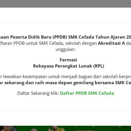
HUSADA
E-
LIKULER
GALERI
NEWS
CAREER CENTER
aan Peserta Didik Baru (PPDB) SMK Cefada Tahun Ajaran 2
aftaran PPDB untuk SMK Cefada, sekolah dengan
Akreditasi A
da
unggulan:
Farmasi
Rekayasa Perangkat Lunak (RPL)
n lewatkan kesempatan untuk menjadi bagian dari sekolah berpre
ar sekarang dan raih masa depan gemilang bersama SMK Ce
Daftar Sekarang klik:
Daftar PPDB SMK Cefada