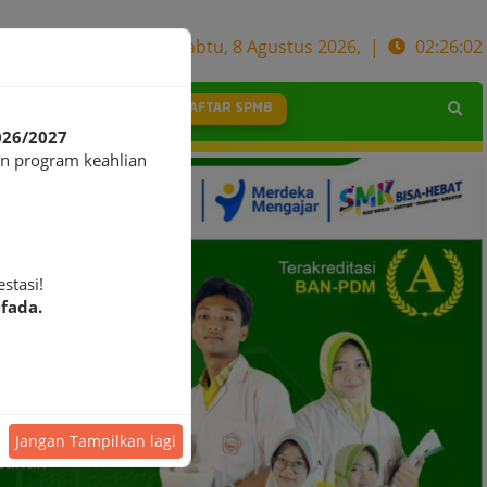
Sabtu, 8 Agustus 2026, |
02:26:03
DAFTAR SPMB
BOOK
BANTUAN
026/2027
n program keahlian
stasi!
fada.
Jangan Tampilkan lagi