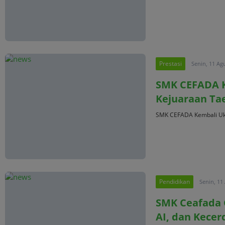
Prestasi
Senin, 11 Ag
SMK CEFADA Ke
Kejuaraan T
SMK CEFADA Kembali Ukir
Pendidikan
Senin, 11
SMK Ceafada G
AI, dan Kecer