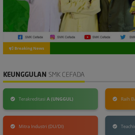
Breaking News
KEUNGGULAN
SMK CEFADA
Terakreditasi
A (UNGGUL)
Raih Ba
Mitra Industri (DU/DI)
Teachin